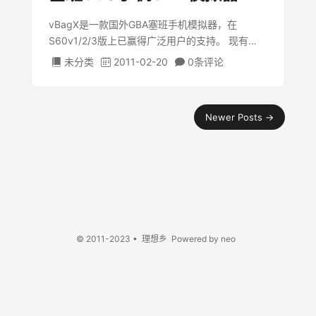
vBagX是一款国外GBA塞班手机模拟器，在
S60v1/2/3版上已赢得广泛用户的支持。 现有
vBagx v1.25汉化版和英文原版。汉化版需要自己
未分类
2011-02-20
0条
评论
证书签名，而且已XX无须注册, 英文版不需要签名
就可以安装, 界面为英文，内附 …
文章导航
Newer Posts
→
© 2011-2023 • 理想乡 Powered by neo