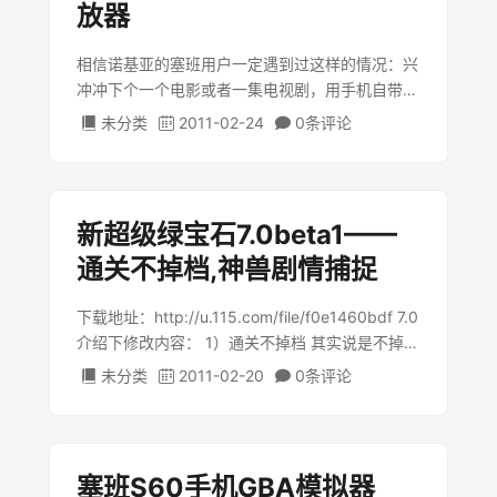
放器
相信诺基亚的塞班用户一定遇到过这样的情况：兴
冲冲下个一个电影或者一集电视剧，用手机自带的
Real播放器的时候，发现画面一片黑，只有声音在
未分类
2011-02-24
0条
评论
那加载，不得不说这很让人无奈。不过我无意之中
发现了一个播放 …
新超级绿宝石7.0beta1——
通关不掉档,神兽剧情捕捉
下载地址：http://u.115.com/file/f0e1460bdf 7.0
介绍下修改内容： 1）通关不掉档 其实说是不掉档
不如说是不用存档，掉档的原因应该是D版传导这
未分类
2011-02-20
0条
评论
个功能存在问题，所以就把传导去掉了，这样一
来，系统不会自 …
塞班S60手机GBA模拟器