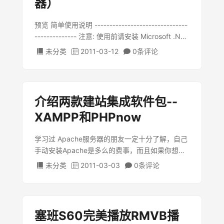
器）
预览 简单使用说明 -------------------------------
-------------- 注意: 使用前请安装 Microsoft .NET
Framework 4.0 运行库 和 Microsoft AppLocale
未分类
2011-03-12
0条
评论
启动喵翻，如下操作 1.请选择一个游戏程序 2.如
…
介绍两款建站集成软件包--
XAMPP和PHPnow
学习过 Apache服务器的朋友一定十分了解，自己
手动安装Apache是多么的费事，而且如果你想添
加 MySQL、PHP 和 Perl，那就更难了。我在学校
未分类
2011-03-03
0条
评论
的选修课上深刻体会到了这个，一个个安装确实费
事。后来偶然发现了 …
塞班S60完美播放RMVB播